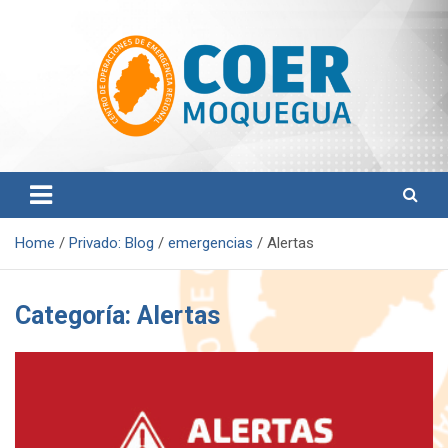
S
k
i
p
t
o
c
o
Centro de Operaciones de Emergencia Regional
COER Moquegua
n
t
e
n
Home
Privado: Blog
emergencias
Alertas
t
Categoría:
Alertas