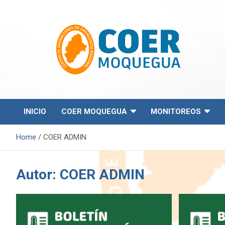
S
k
i
p
t
o
c
o
Centro de Operaciones de Emergencia Regional
COER Moquegua
n
t
e
INICIO
COER MOQUEGUA
MONITOREOS
n
t
Home
COER ADMIN
Autor:
COER ADMIN