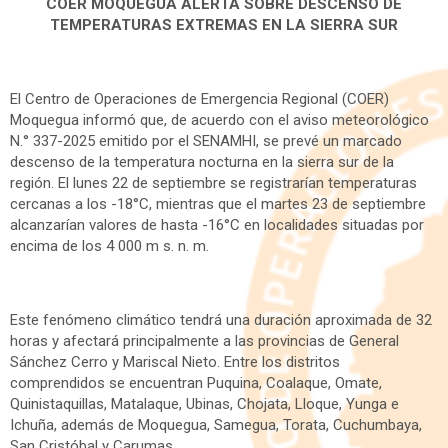
COER MOQUEGUA ALERTA SOBRE DESCENSO DE
TEMPERATURAS EXTREMAS EN LA SIERRA SUR
El Centro de Operaciones de Emergencia Regional (COER)
Moquegua informó que, de acuerdo con el aviso meteorológico
N.° 337-2025 emitido por el SENAMHI, se prevé un marcado
descenso de la temperatura nocturna en la sierra sur de la
región. El lunes 22 de septiembre se registrarían temperaturas
cercanas a los -18°C, mientras que el martes 23 de septiembre
alcanzarían valores de hasta -16°C en localidades situadas por
encima de los 4 000 m s. n. m.
Este fenómeno climático tendrá una duración aproximada de 32
horas y afectará principalmente a las provincias de General
Sánchez Cerro y Mariscal Nieto. Entre los distritos
comprendidos se encuentran Puquina, Coalaque, Omate,
Quinistaquillas, Matalaque, Ubinas, Chojata, Lloque, Yunga e
Ichuña, además de Moquegua, Samegua, Torata, Cuchumbaya,
San Cristóbal y Carumas.