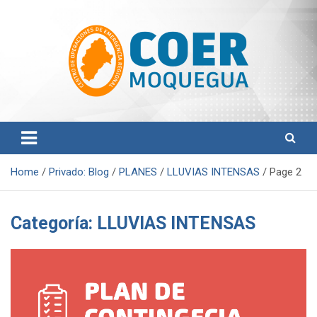
S
k
i
p
t
o
c
o
Centro de Operaciones de Emergencia Regional
COER Moquegua
n
t
e
n
Home
Privado: Blog
PLANES
LLUVIAS INTENSAS
Page 2
t
Categoría:
LLUVIAS INTENSAS