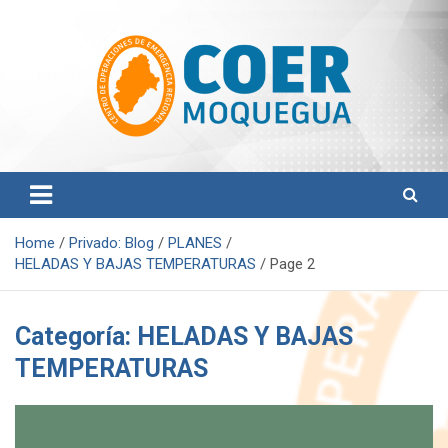
S
k
i
p
t
o
c
o
Centro de Operaciones de Emergencia Regional
COER Moquegua
n
t
e
n
Home
Privado: Blog
PLANES
t
HELADAS Y BAJAS TEMPERATURAS
Page 2
Categoría:
HELADAS Y BAJAS
TEMPERATURAS