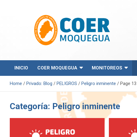
S
k
i
p
t
o
c
o
Centro de Operaciones de Emergencia Regional
COER Moquegua
n
t
e
INICIO
COER MOQUEGUA
MONITOREOS
n
t
Home
Privado: Blog
PELIGROS
Peligro inminente
Page 13
Categoría:
Peligro inminente