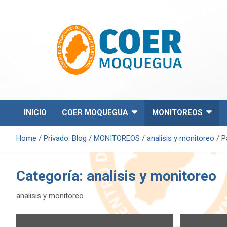
S
k
i
p
t
o
c
o
Centro de Operaciones de Emergencia Regional
COER Moquegua
n
t
e
INICIO
COER MOQUEGUA
MONITOREOS
n
t
Home
Privado: Blog
MONITOREOS
analisis y monitoreo
P
Categoría:
analisis y monitoreo
analisis y monitoreo