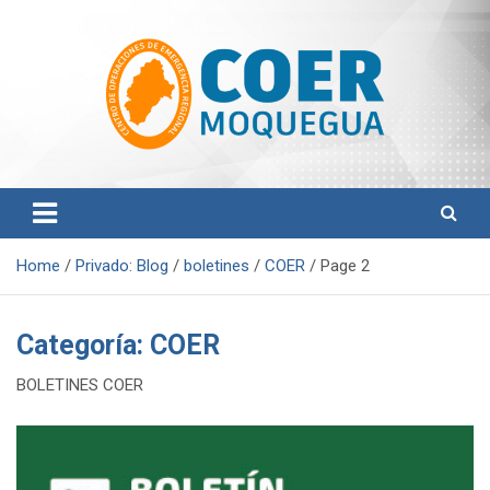
S
k
i
p
t
o
c
o
Centro de Operaciones de Emergencia Regional
COER Moquegua
n
t
e
n
Home
Privado: Blog
boletines
COER
Page 2
t
Categoría:
COER
BOLETINES COER